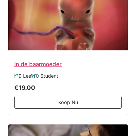
In de baarmoeder
9 Les
0 Student
€19.00
Koop Nu