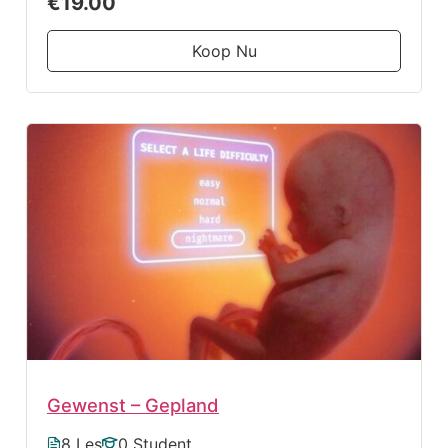
€19.00
Koop Nu
Gewenst – Gepland
8 Les
0 Student