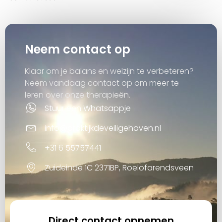
Neem contact op
Klaar om je balans en welzijn te verbeteren?
Neem vandaag contact op om meer te
leren over onze therapieën.
Stuur een Whatsappje
info@praktijkdeveiligehaven.nl
+31 6 55757441
Zuideinde 1C 2371BP, Roelofarendsveen
Direct contact opnemen