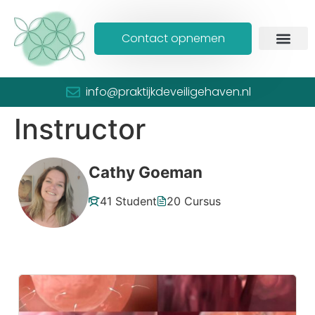
Contact opnemen
info@praktijkdeveiligehaven.nl
Instructor
Cathy Goeman
41 Student
20 Cursus