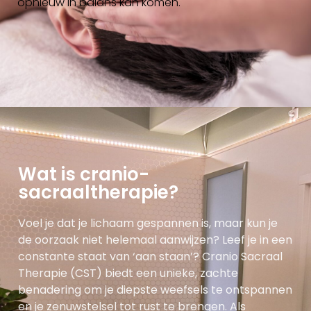
opnieuw in balans kan komen.
Wat is cranio-
sacraaltherapie?
Voel je dat je lichaam gespannen is, maar kun je
de oorzaak niet helemaal aanwijzen? Leef je in een
constante staat van ‘aan staan’? Cranio Sacraal
Therapie (CST) biedt een unieke, zachte
benadering om je diepste weefsels te ontspannen
en je zenuwstelsel tot rust te brengen. Als