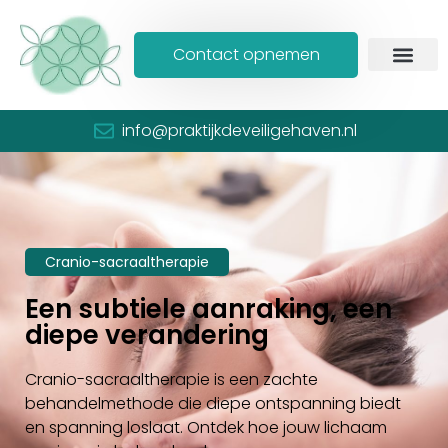
Contact opnemen
info@praktijkdeveiligehaven.nl
Cranio-sacraaltherapie
Een subtiele aanraking, een
diepe verandering
Cranio-sacraaltherapie is een zachte
behandelmethode die diepe ontspanning biedt
en spanning loslaat. Ontdek hoe jouw lichaam