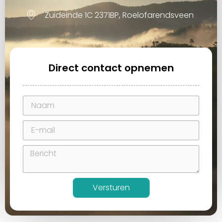
Zuideinde 1C 2371BP, Roelofarendsveen
Direct contact opnemen
Versturen