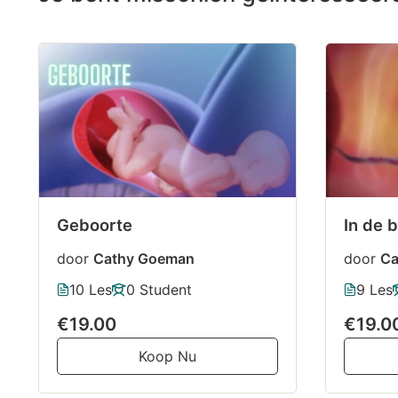
Geboorte
In de 
door
Cathy Goeman
door
Ca
10 Les
0 Student
9 Les
€19.00
€19.0
Koop Nu