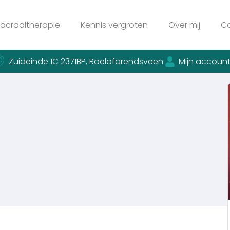
acraaltherapie
Kennis vergroten
Over mij
C
Zuideinde 1C 2371BP, Roelofarendsveen
Mijn accoun