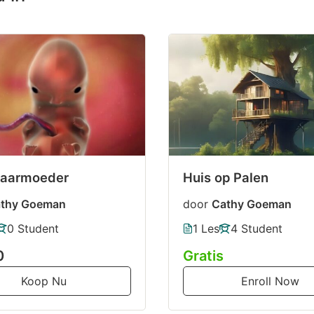
baarmoeder
Huis op Palen
thy Goeman
door
Cathy Goeman
0 Student
1 Les
4 Student
0
Gratis
Koop Nu
Enroll Now