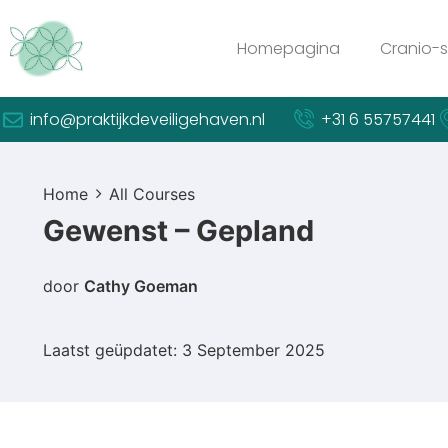
Homepagina
Cranio-s
info@praktijkdeveiligehaven.nl
+31 6 55757441
Home
All Courses
Gewenst – Gepland
door
Cathy Goeman
Laatst geüpdatet: 3 September 2025