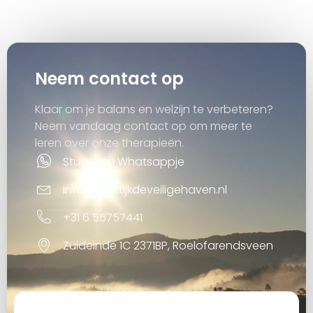
Neem contact op
Klaar om je balans en welzijn te verbeteren?
Neem vandaag contact op om meer te
leren over onze therapieën.
Stuur een Whatsappje
info@praktijkdeveiligehaven.nl
+31 6 55757441
Zuideinde 1C 2371BP, Roelofarendsveen