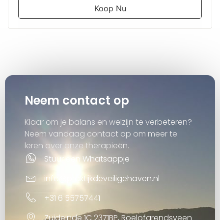
Koop Nu
Neem contact op
Klaar om je balans en welzijn te verbeteren?
Neem vandaag contact op om meer te
leren over onze therapieën.
Stuur een Whatsappje
info@praktijkdeveiligehaven.nl
+31 6 55757441
Zuideinde 1C 2371BP, Roelofarendsveen