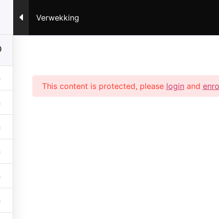
Verwekking
acraaltherapie
Kennis vergroten
Over mij
C
0
Zuideinde 1C 2371BP, Roelofarendsveen
Mijn accoun
This content is protected, please
login
and
enro
Direct contac