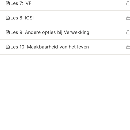
Les 7: IVF
Klaar om je balans en welzijn te verbeteren?
Neem vandaag contact op om meer te lere
Les 8: ICSI
over onze therapieën.
Stuur een Whatsappje
Les 9: Andere opties bij Verwekking
info@praktijkdeveiligehaven.nl
Les 10: Maakbaarheid van het leven
+31 6 55757441
Zuideinde 1C 2371BP, Roelofarendsveen