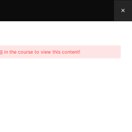
ontact
Contact opnemen
t
ll
in the course to view this content!
t opnemen