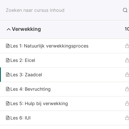
Homepagina
Cranio-s
Verwekking
1
info@praktijkdeveiligehaven.nl
+31 6 55757441
Les 1: Natuurlijk verwekkingsproces
Home
All Courses
Les 2: Eicel
Les 3: Zaadcel
Les 4: Bevruchting
Les 5: Hulp bij verwekking
Neem contact op
Les 6: IUI