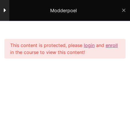
Modderpoel
Contact opnemen
Modderpoel
1
info@praktijkdeveiligehaven.nl
This content is protected, please
login
and
enroll
Modderpoel
Home
All Courses
in the course to view this content!
Neem contact op
Klaar om je balans en welzijn te verbeteren?
Neem vandaag contact op om meer te
leren over onze therapieën.
Stuur een Whatsappje