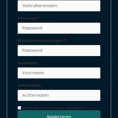
Password
*
Wachtwoord bevestigen
*
Voornaam
Achternaam
Wil je een instructeur worden?
Registreren