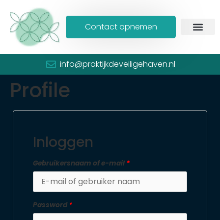
Contact opnemen
info@praktijkdeveiligehaven.nl
Profile
Inloggen
Gebruikersnaam of e-mail
*
Password
*