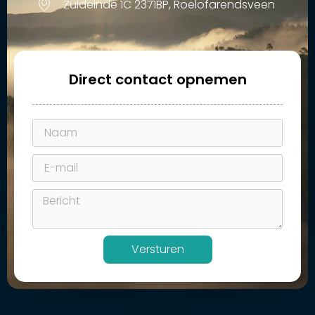
Zuideinde 1C 2371BP, Roelofarendsveen
Direct contact opnemen
Versturen