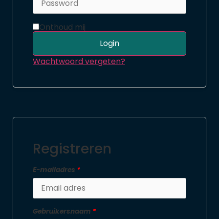
Onthoud mij
Login
Wachtwoord vergeten?
Registreren
E-mailadres
*
Gebruikersnaam
*