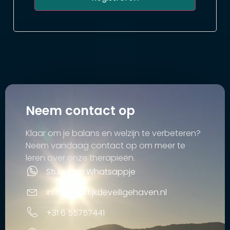
Neem contact op
Klaar om je balans en welzijn te verbeteren?
Neem vandaag contact op om meer te
leren over onze therapieën.
Stuur een Whatsappje
info@praktijkdeveiligehaven.nl
+31 6 55757441