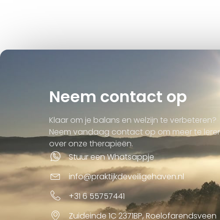
Neem contact op
Klaar om je balans en welzijn te verbeteren?
Neem vandaag contact op om meer te lere
over onze therapieën.
Stuur een Whatsappje
info@praktijkdeveiligehaven.nl
+31 6 55757441
Zuideinde 1C 2371BP, Roelofarendsveen