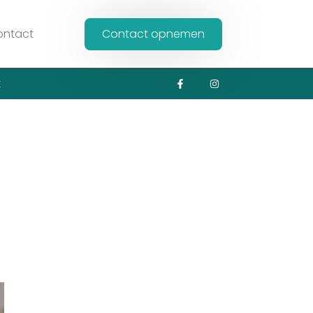
ontact
Contact opnemen
t