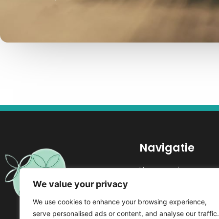
Navigatie
Homepagina
Cranio-sacraalthera
We value your privacy
Kennis vergroten
We use cookies to enhance your browsing experience,
Over mij
serve personalised ads or content, and analyse our traffic.