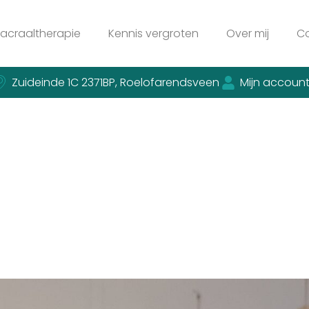
acraaltherapie
Kennis vergroten
Over mij
C
Zuideinde 1C 2371BP, Roelofarendsveen
Mijn accoun