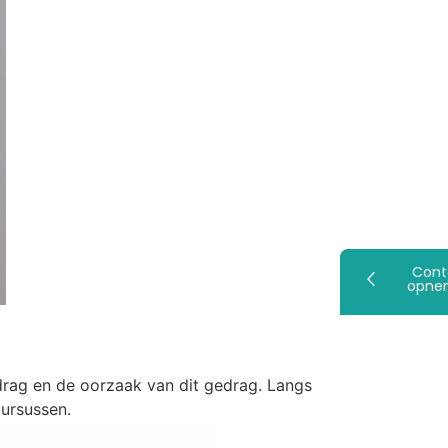
Cont
opne
gedrag en de oorzaak van dit gedrag. Langs
cursussen.