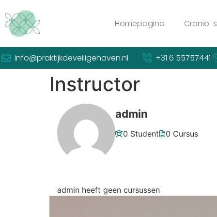
Homepagina
Cranio-s
info@praktijkdeveiligehaven.nl
+31 6 55757441
Instructor
admin
0 Student
0 Cursus
admin heeft geen cursussen